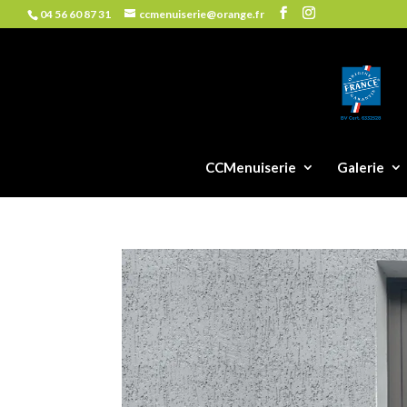
04 56 60 87 31
ccmenuiserie@orange.fr
CCMenuiserie
Galerie