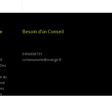
ie
Besoin d'un Conseil
0456608731
50
ccmenuiserie@orange.fr
 Des
% du
lisé
ses
en