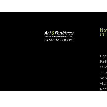
Not
CC
Depu
Parti
CCMe
la f
menu
ALU.
Notr
vous
meill