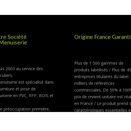
re Société
Origine France Garant
Menuiserie
Plus de 1 500 gammes de
is 2003 au service des
produits labellisés / Plus de 4
culiers.
entreprises titulaires du label.
nuiserie est spécialisé dans
milliers de références
ourniture et pose de
commerciales. De 50% à 100
iserie en PVC, RFP, BOIS et
prix de revient unitaire est réa
en France / Le produit prend 
e préoccupation première,
caractéristiques essentielles 
 proposez toujours le
France
eur rapport qualité / prix.
originefrancegarantie.fr